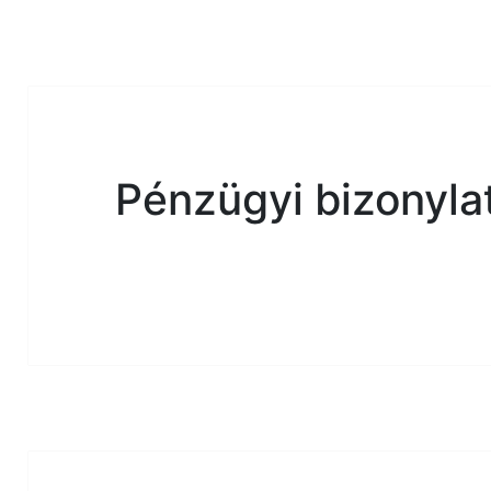
modal-check
Pénzügyi bizonyla