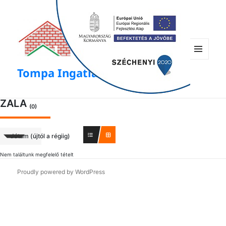
modal-check
Menü
Tompa Ingatlan
és
widgetek
ZALA
(0)
dátum (újtól a régiig)
Nem találtunk megfelelő tételt
Proudly powered by WordPress