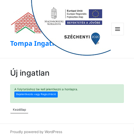
modal-check
Menü
Tompa Ingatlan
és
widgetek
Új ingatlan
A folytatáshoz be kell jelentkezni a honlapra.
Bejelentkezés vagy Regisztráció
Kezdőlap
Proudly powered by WordPress