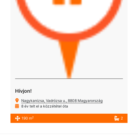
Hívjon!
Nagykanizsa, Vadrózsa u., 8808 Magyarország
8 év telt el a közzététel óta
2
190 m
2