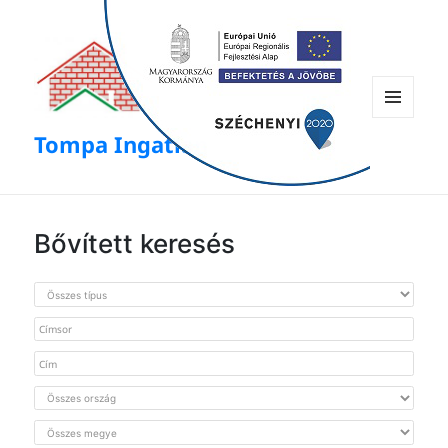
modal-check
Menü
Tompa Ingatlan
és
widgetek
Bővített keresés