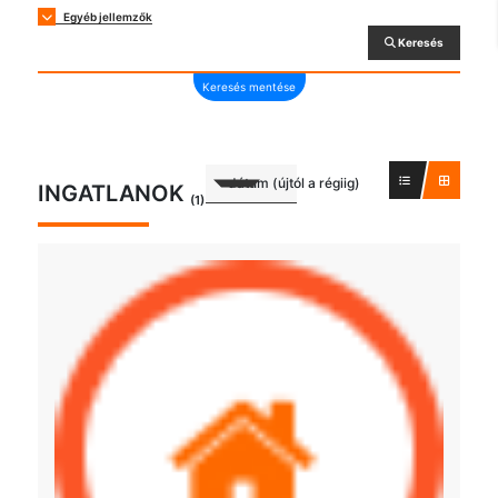
Egyéb jellemzők
Keresés
Keresés mentése
dátum (újtól a régiig)
INGATLANOK
(1)