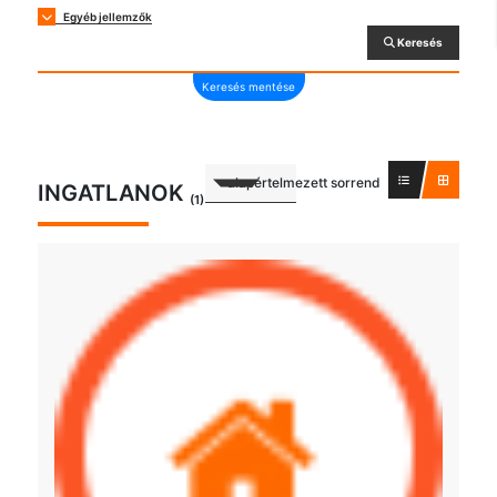
Egyéb jellemzők
Keresés
Keresés mentése
alapértelmezett sorrend
INGATLANOK
(1)