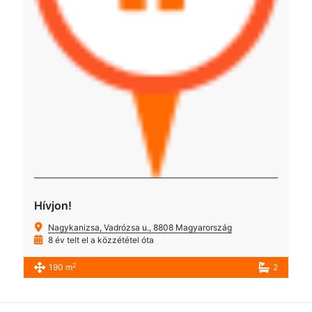
Hívjon!
Nagykanizsa, Vadrózsa u., 8808 Magyarország
8 év telt el a közzététel óta
2
190 m
2