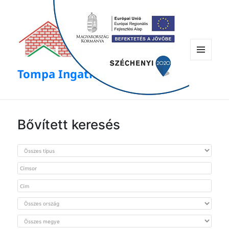
modal-check
Menü
Tompa Ingatlan
és
widgetek
Bővített keresés