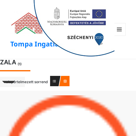
modal-check
Menü
Tompa Ingatlan
és
widgetek
ZALA
(1)
alapértelmezett sorrend