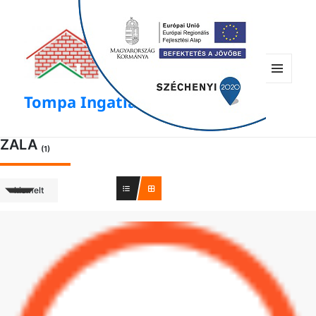
modal-check
Menü
Tompa Ingatlan
és
widgetek
ZALA
(1)
kiemelt