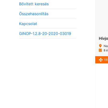
Bővített keresés
Összehasonlítás
Kapcsolat
GINOP-1.2.8-20-2020-03019
Hívj
Nag
8 é
19