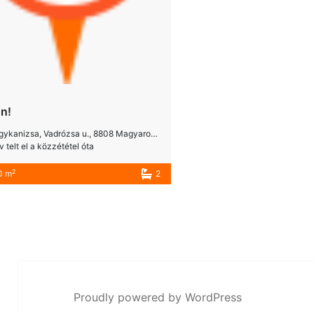
on!
ykanizsa, Vadrózsa u., 8808 Magyarország
v telt el a közzététel óta
2
0 m
2
Proudly powered by WordPress