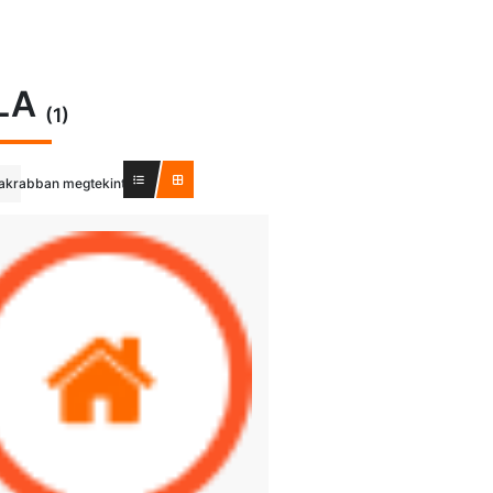
modal-check
LA
(1)
akrabban megtekintett